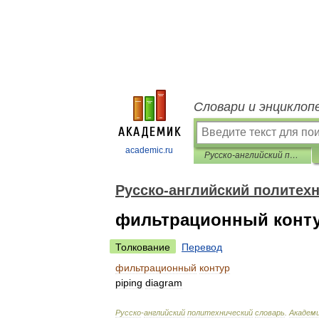
Словари и энциклоп
academic.ru
Русско-английский политехнический словарь
Русско-английский политех
фильтрационный конт
Толкование
Перевод
фильтрационный
контур
piping
diagram
Русско
-
английский
политехнический
словарь
.
Академ