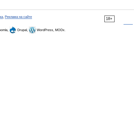
ка
,
Реклама на сайте
18+
omla,
Drupal,
WordPress, MODx.