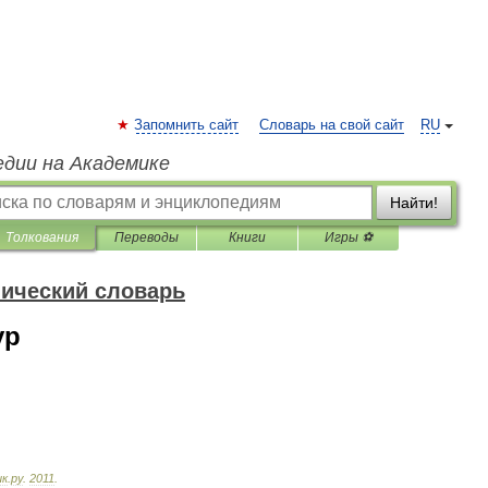
Запомнить сайт
Словарь на свой сайт
RU
едии на Академике
Найти!
Толкования
Переводы
Книги
Игры ⚽
нический словарь
ур
ик
.
ру
.
2011
.