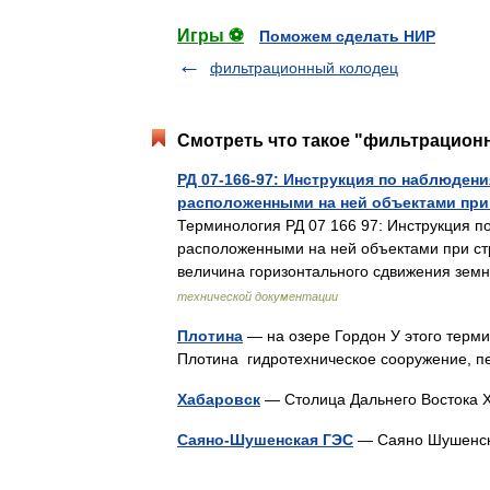
Игры ⚽
Поможем сделать НИР
фильтрационный колодец
Смотреть что такое "фильтрационн
РД 07-166-97: Инструкция по наблюден
расположенными на ней объектами при
Терминология РД 07 166 97: Инструкция 
расположенными на ней объектами при ст
величина горизонтального сдвижения зе
технической документации
Плотина
— на озере Гордон У этого терми
Плотина гидротехническое сооружение,
Хабаровск
— Столица Дальнего Востока
Саяно-Шушенская ГЭС
— Саяно Шушен